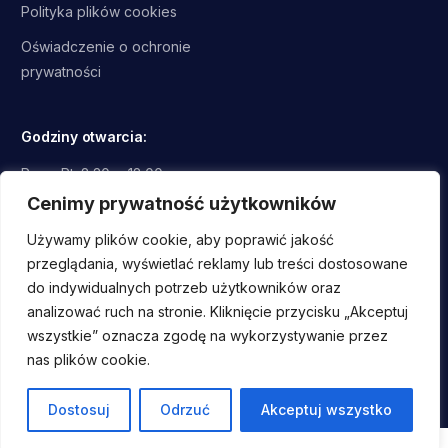
Polityka plików cookies
Oświadczenie o ochronie
prywatności
Godziny otwarcia:
Pon - Pt: 8.30 - 18.00
Sob, Nd: Zamknięte
Cenimy prywatność użytkowników
Używamy plików cookie, aby poprawić jakość
przeglądania, wyświetlać reklamy lub treści dostosowane
do indywidualnych potrzeb użytkowników oraz
analizować ruch na stronie. Kliknięcie przycisku „Akceptuj
wszystkie” oznacza zgodę na wykorzystywanie przez
2026
© Wszystkie prawa zastrzeżone Centralny Ośrodek
nas plików cookie.
Chłodnictwa w Krakowie Sp. z o.o.
Wyszukaj
certyfikat
Dostosuj
Odrzuć
Akceptuj wszystko