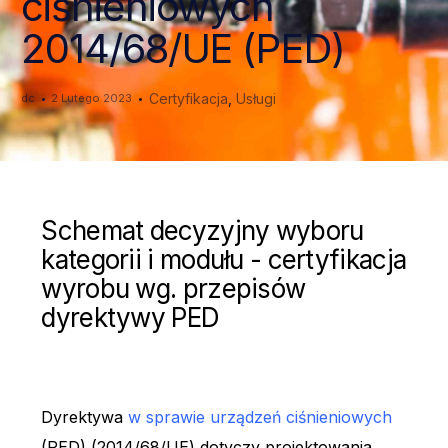
ciśnieniowych
2014/68/UE (PED)
Certyfikacja
,
Usługi
dc
2 Lutego 2023
Schemat decyzyjny wyboru
kategorii i modułu - certyfikacja
wyrobu wg. przepisów
dyrektywy PED
Dyrektywa
w sprawie urządzeń ciśnieniowych
(PED)
(2014/68/UE) dotyczy projektowania,