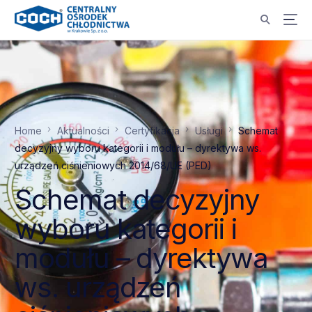
Home
Aktualności
Certyfikacja
Usługi
Schemat
decyzyjny wyboru kategorii i modułu – dyrektywa ws.
urządzeń ciśnieniowych 2014/68/UE (PED)
Schemat decyzyjny
wyboru kategorii i
modułu – dyrektywa
ws. urządzeń