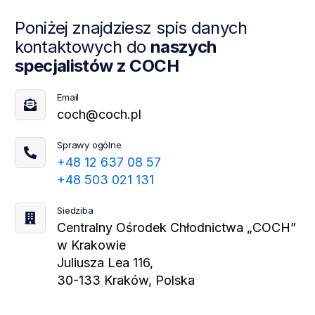
Poniżej znajdziesz spis danych
kontaktowych do
naszych
specjalistów z COCH
Email
coch@coch.pl
Sprawy ogólne
+48 12 637 08 57
+48 503 021 131
Siedziba
Centralny Ośrodek Chłodnictwa „COCH”
w Krakowie
Juliusza Lea 116,
30-133 Kraków, Polska