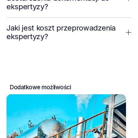
ekspertyzy?
Jaki jest koszt przeprowadzenia
ekspertyzy?
D
o
d
a
t
k
o
w
e
m
o
ż
l
i
w
o
ś
c
i