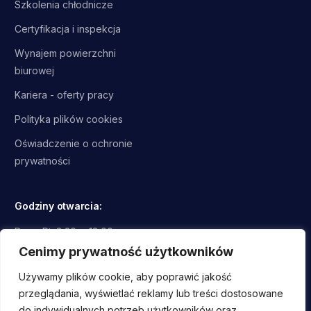
Szkolenia chłodnicze
Certyfikacja i inspekcja
Wynajem powierzchni
biurowej
Kariera - oferty pracy
Polityka plików cookies
Oświadczenie o ochronie
prywatności
Godziny otwarcia:
Pon - Pt: 8.30 - 18.00
Sob, Nd: Zamknięte
Cenimy prywatność użytkowników
Używamy plików cookie, aby poprawić jakość
przeglądania, wyświetlać reklamy lub treści dostosowane
do indywidualnych potrzeb użytkowników oraz