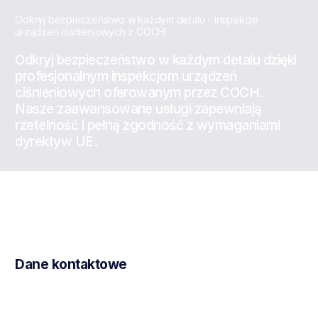
Odkryj bezpieczeństwo w każdym detalu - inspekcje
urządzeń ciśnieniowych z COCH!
Odkryj bezpieczeństwo w każdym detalu dzięki
profesjonalnym inspekcjom urządzeń
ciśnieniowych oferowanym przez COCH.
Nasze zaawansowane usługi zapewniają
rzetelność i pełną zgodność z wymaganiami
dyrektyw UE.
D
a
n
e
k
o
n
t
a
k
t
o
w
e